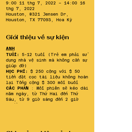
9:00 11 thg 7, 2022 – 14:00 16
thg 7, 2022
Houston, 8321 Jensen Dr,
Houston, TX 77093, Hoa Kỳ
Giới thiệu về sự kiện
ANH
TUỔI:
5-12 tuổi (Trẻ em phải sử
dụng nhà vệ sinh mà không cần sự
giúp đỡ)
HỌC PHÍ:
$ 250 cộng với $ 50
tiền đặt cọc tài liệu không hoàn
lại Tổng cộng $ 300 mỗi buổi
CÁC PHẦN
: Mỗi phiên sẽ kéo dài
năm ngày, từ Thứ Hai đến Thứ
Sáu, từ 9 giờ sáng đến 2 giờ
chiều
Phần 1 "Nghệ sĩ nổi tiếng" -
ngày 11 tháng 7-ngày 15 tháng 7
-15th